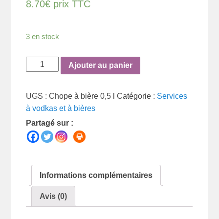
8.70
€
prix TTC
3 en stock
quantité
Ajouter au panier
de
Chope
UGS :
Chope à bière 0,5 l
Catégorie :
Services
à
à vodkas et à bières
bière
Partagé sur :
0,5
l
Informations complémentaires
Avis (0)