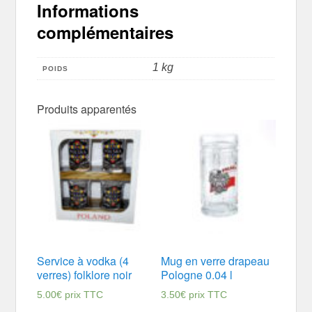
Informations
complémentaires
1 kg
POIDS
Produits apparentés
Service à vodka (4
Mug en verre drapeau
verres) folklore noir
Pologne 0.04 l
5.00
€
prix TTC
3.50
€
prix TTC