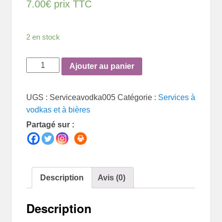
7.00
€
prix TTC
2 en stock
quantité
Ajouter au panier
de
Service
UGS :
Serviceavodka005
Catégorie :
Services à
à
vodkas et à bières
vodka
Partagé sur :
Description
Avis (0)
Description