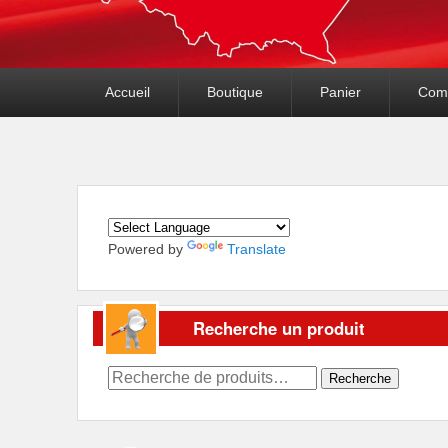
Premier
Accueil
Boutique
Panier
Com
menu
Powered by
Translate
Recherche un produit
Recherche
Recherche
pour :