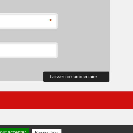
*
out accepter
Personnaliser