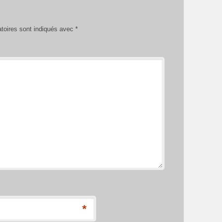
toires sont indiqués avec
*
*