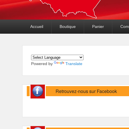
Premier
Accueil
Boutique
Panier
Com
menu
Powered by
Translate
Retrouvez-nous sur Facebook