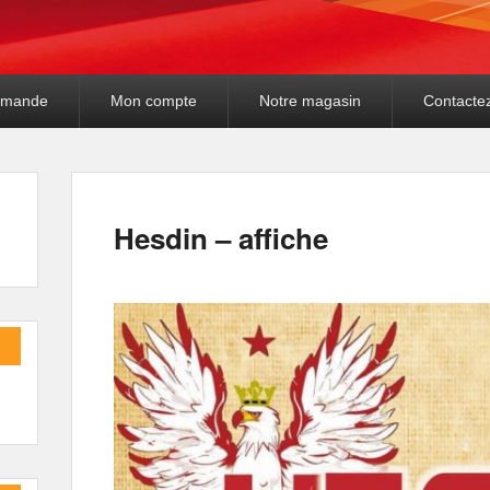
mande
Mon compte
Notre magasin
Contacte
Hesdin – affiche