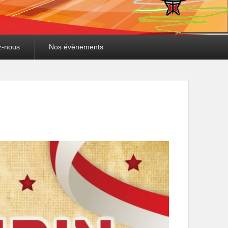
z-nous
Nos évènements
Navigation
dans les
images