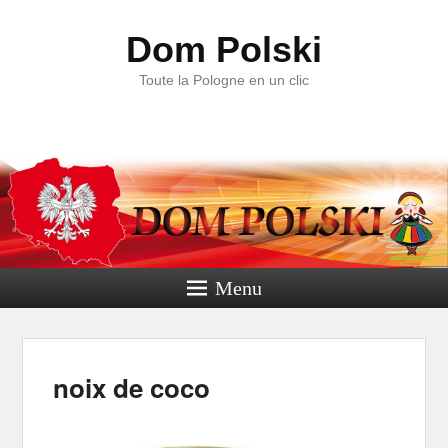
Dom Polski
Toute la Pologne en un clic
Menu
Navig
noix de coco
dan
im