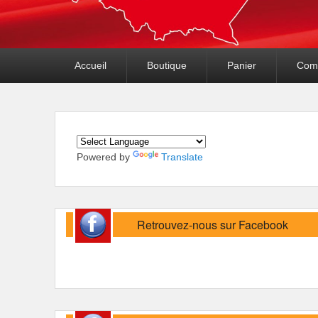
Premier
Accueil
Boutique
Panier
Com
menu
Powered by
Translate
Retrouvez-nous sur Facebook