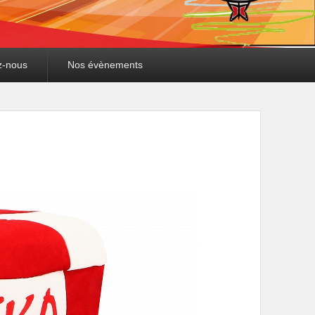
z-nous
Nos évènements
Navigation
dans les
images