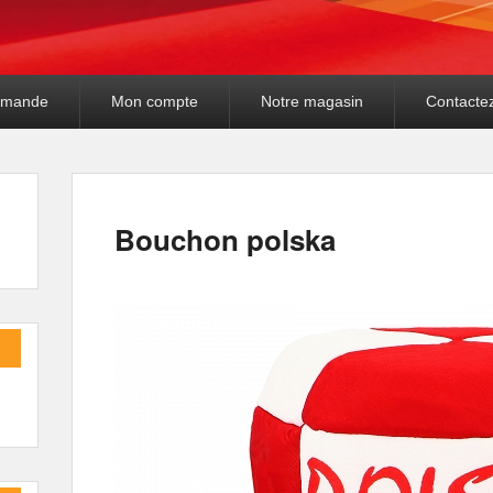
mande
Mon compte
Notre magasin
Contacte
Bouchon polska