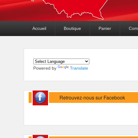
Premier
Accueil
Boutique
Panier
Com
menu
Powered by
Translate
Retrouvez-nous sur Facebook