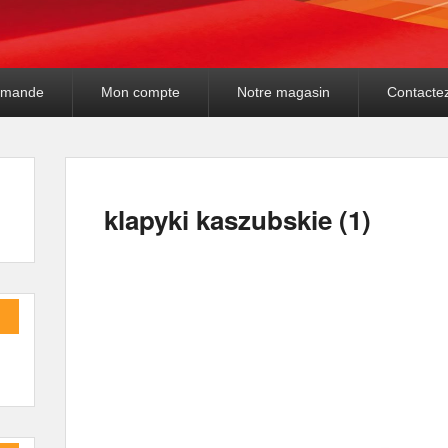
mande
Mon compte
Notre magasin
Contacte
klapyki kaszubskie (1)