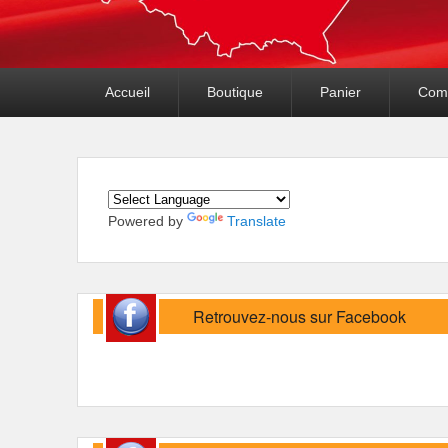
Premier
Accueil
Boutique
Panier
Com
menu
Powered by
Translate
Retrouvez-nous sur Facebook