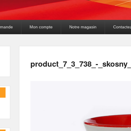
mande
Mon compte
Notre magasin
Contacte
product_7_3_738_-_skosny_