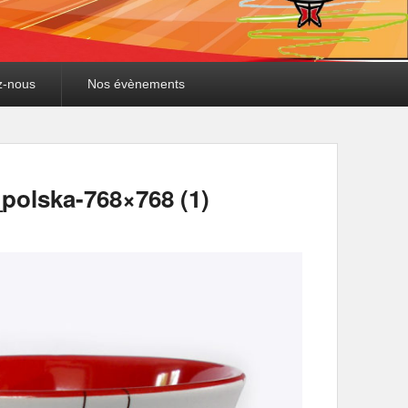
z-nous
Nos évènements
Navigation
dans les
polska-768×768 (1)
images