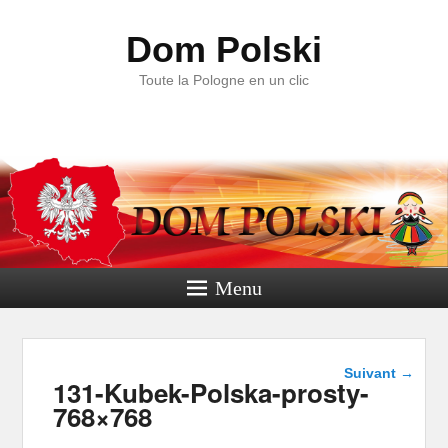
Dom Polski
Toute la Pologne en un clic
Menu
Navigation
Suivant →
131-Kubek-Polska-prosty-
dans les
images
768×768