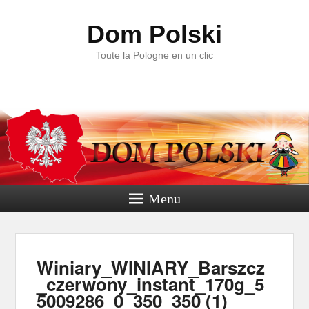
Dom Polski
Toute la Pologne en un clic
Menu
Navig
Winiary_WINIARY_Barszcz
dan
_czerwony_instant_170g_5
im
5009286_0_350_350 (1)