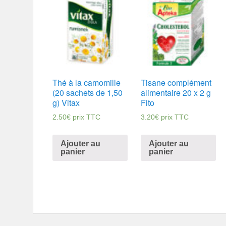
Thé à la camomille
Tisane complément
(20 sachets de 1,50
alimentaire 20 x 2 g
g) Vitax
Fito
2.50
€
prix TTC
3.20
€
prix TTC
Ajouter au
Ajouter au
panier
panier