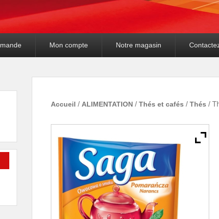
mande
Mon compte
Notre magasin
Contacte
Accueil
/
ALIMENTATION
/
Thés et cafés
/
Thés
/ T