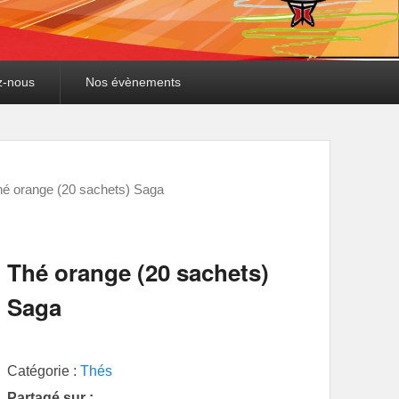
z-nous
Nos évènements
hé orange (20 sachets) Saga
Thé orange (20 sachets)
Saga
Catégorie :
Thés
Partagé sur :