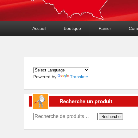
Premier
Accueil
Boutique
Panier
Com
menu
Powered by
Translate
Recherche un produit
Recherche
Recherche
pour :