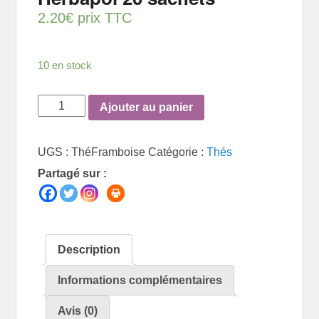
2.20
€
prix TTC
10 en stock
quantité
Ajouter au panier
de
Thé
UGS :
ThéFramboise
Catégorie :
Thés
à
Partagé sur :
la
framboise
Herbapol
20
sachets
Description
Informations complémentaires
Avis (0)