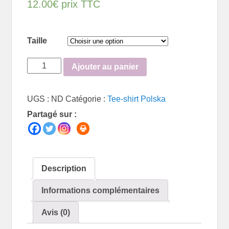
12.00
€
prix TTC
Taille
quantité
Ajouter au panier
de
Tee-
UGS :
ND
Catégorie :
Tee-shirt Polska
shirt
Partagé sur :
Polska
Description
Informations complémentaires
Avis (0)