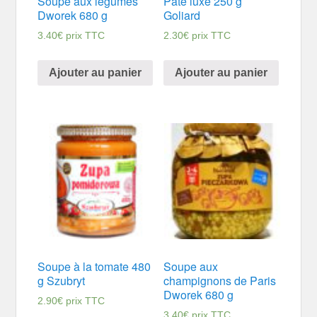
Soupe aux légumes
Pâte luxe 250 g
Dworek 680 g
Goliard
3.40
€
prix TTC
2.30
€
prix TTC
Ajouter au panier
Ajouter au panier
Soupe à la tomate 480
Soupe aux
g Szubryt
champignons de Paris
Dworek 680 g
2.90
€
prix TTC
3.40
€
prix TTC