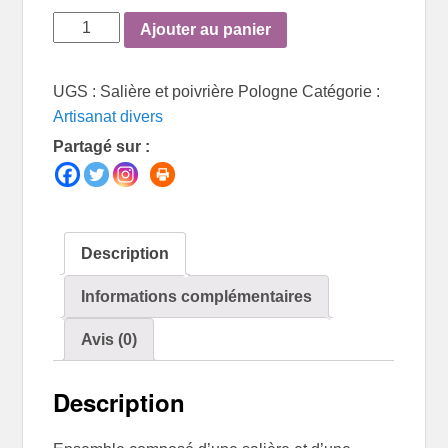
quantité
Ajouter au panier
de
Salière
UGS :
Salière et poivrière Pologne
Catégorie :
et
Artisanat divers
poivrière
Partagé sur :
Pologne
Description
Informations complémentaires
Avis (0)
Description