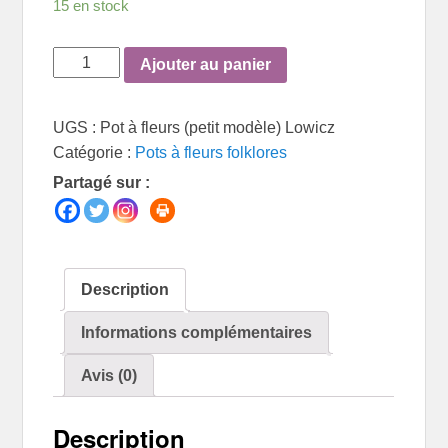
15 en stock
quantité
Ajouter au panier
de
Pot
UGS :
Pot à fleurs (petit modèle) Lowicz
à
Catégorie :
Pots à fleurs folklores
fleurs
Partagé sur :
(petit
modèle)
Lowicz
Description
Informations complémentaires
Avis (0)
Description