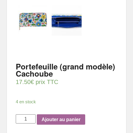
Portefeuille (grand modèle)
Cachoube
17.50
€
prix TTC
4 en stock
quantité
Ajouter au panier
de
Portefeuille