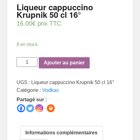
Liqueur cappuccino
Krupnik 50 cl 16°
16.00
€
prix TTC
8 en stock
quantité
Ajouter au panier
de
Liqueur
UGS :
Liqueur cappuccino Krupnik 50 cl 16°
cappuccino
Catégorie :
Vodkas
Krupnik
Partagé sur :
50
cl
16°
Informations complémentaires