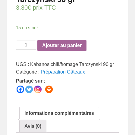
3.30
€
prix TTC
15 en stock
quantité
Ajouter au panier
de
Kabanos
UGS :
Kabanos chili/fromage Tarczynski 90 gr
chili/fromage
Catégorie :
Préparation Gâteaux
Tarczynski
Partagé sur :
90
gr
Informations complémentaires
Avis (0)