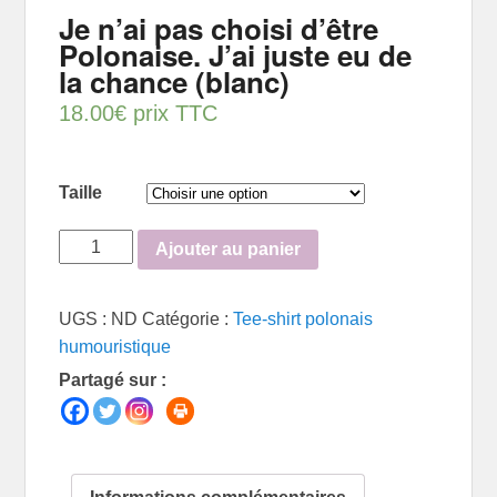
Je n’ai pas choisi d’être
Polonaise. J’ai juste eu de
la chance (blanc)
18.00
€
prix TTC
Taille
quantité
Ajouter au panier
de
Je
UGS :
ND
Catégorie :
Tee-shirt polonais
n’ai
humouristique
pas
Partagé sur :
choisi
d’être
Polonaise.
J’ai
juste