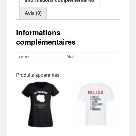
Informations complémentaires
eu
Avis (0)
de
la
chance
Informations
(blanc)
complémentaires
ND
POIDS
Produits apparentés