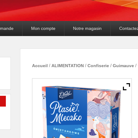
mande
Mon compte
Notre magasin
Contacte
Accueil
/
ALIMENTATION
/
Confiserie
/
Guimauve
/