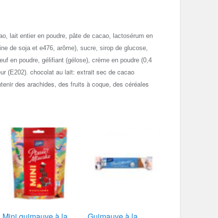
ao, lait entier en poudre, pâte de cacao, lactosérum en
thine de soja et e476, arôme), sucre, sirop de glucose,
’œuf en poudre, gélifiant (gélose), crème en poudre (0,4
chocolat au lait: extrait sec de cacao
eur (E202).
tenir des arachides, des fruits à coque, des céréales
Mini guimauve à la
Guimauve à la