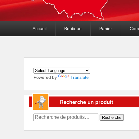
Premier
Accueil
Boutique
Panier
Com
menu
Powered by
Translate
Recherche un produit
Recherche
Recherche
pour :