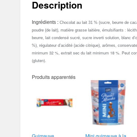
Description
Ingrédients :
Chocolat au lait 31 % (sucre, beurre de cac
poudre (de lait), matière grasse laitière, émulsifiants : léci
beurre, lait condensé sucré, sucre inverti solution, blanc d
%), régulateur d’acidité (acide citrique), arômes, conservat
minimum 32 %, extrait sec du lait minimum 18 %.
P
eut con
(gluten).
Produits apparentés
Guimauve
Mini guimauve à la