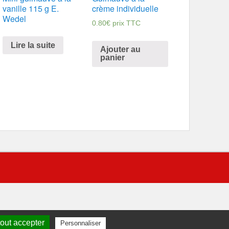
vanille 115 g E.
crème individuelle
Wedel
0.80
€
prix TTC
Lire la suite
Ajouter au
panier
out accepter
Personnaliser