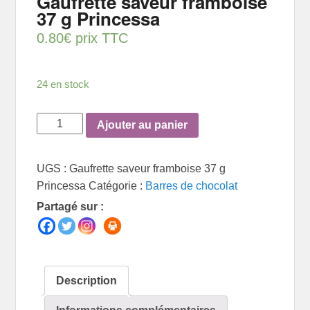
Gaufrette saveur framboise
37 g Princessa
0.80
€
prix TTC
24 en stock
quantité
Ajouter au panier
de
Gaufrette
UGS :
Gaufrette saveur framboise 37 g
saveur
Princessa
Catégorie :
Barres de chocolat
framboise
Partagé sur :
37
g
Princessa
Description