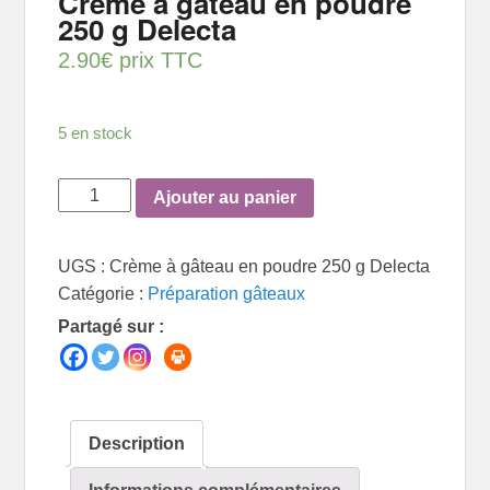
Crème à gâteau en poudre
250 g Delecta
2.90
€
prix TTC
5 en stock
quantité
Ajouter au panier
de
Crème
UGS :
Crème à gâteau en poudre 250 g Delecta
à
Catégorie :
Préparation gâteaux
gâteau
Partagé sur :
en
poudre
250
g
Delecta
Description