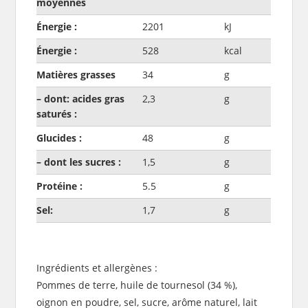
moyennes
Énergie :
2201
kJ
Énergie :
528
kcal
Matières grasses
34
g
– dont: acides gras
2,3
g
saturés :
Glucides :
48
g
– dont les sucres :
1,5
g
Protéine :
5.5
g
Sel:
1,7
g
Ingrédients et allergènes :
Pommes de terre, huile de tournesol (34 %),
oignon en poudre, sel, sucre, arôme naturel, lait