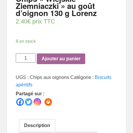
Ziemniaczki » au goût
d’oignon 130 g Lorenz
2.40
€
prix TTC
8 en stock
quantité
Ajouter au panier
de
Chips
UGS :
Chips aux oignons
Catégorie :
Biscuits
"Wiejskie
apéritifs
Ziemniaczki"
Partagé sur :
au
goût
d'oignon
130
g
Description
Lorenz