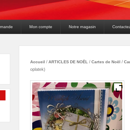
mande
Mon compte
Notre magasin
Contacte
Accueil
/
ARTICLES DE NOËL
/
Cartes de Noël
/
Car
oplatek)