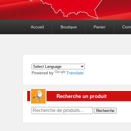
Premier
Accueil
Boutique
Panier
Com
menu
Powered by
Translate
Recherche un produit
Recherche
Recherche
pour :