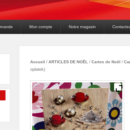
mande
Mon compte
Notre magasin
Contacte
Accueil
/
ARTICLES DE NOËL
/
Cartes de Noël
/
Car
oplatek)