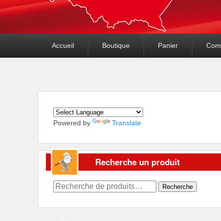
Premier
Accueil
Boutique
Panier
Com
menu
Powered by
Translate
Recherche un produit
Recherche
Recherche
pour :