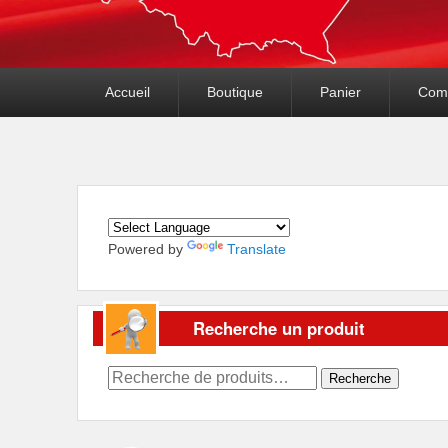
Premier
Accueil
Boutique
Panier
Com
menu
Powered by
Translate
Recherche un produit
Recherche
Recherche
pour :