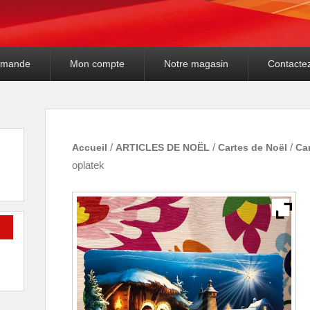
mande
Mon compte
Notre magasin
Contacte
Accueil
/
ARTICLES DE NOËL
/
Cartes de Noël
/
Ca
oplatek