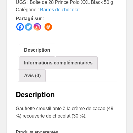
UGS :
Boîte de 28 Prince Polo XXL Black 50 g
de
Catégorie :
Barres de chocolat
28
Partagé sur :
Prince
Polo
XXL
Black
50
Description
g
Informations complémentaires
Avis (0)
Description
Gaufrette croustillante à la crème de cacao (49
%) recouverte de chocolat (30 %).
Produits apparentés