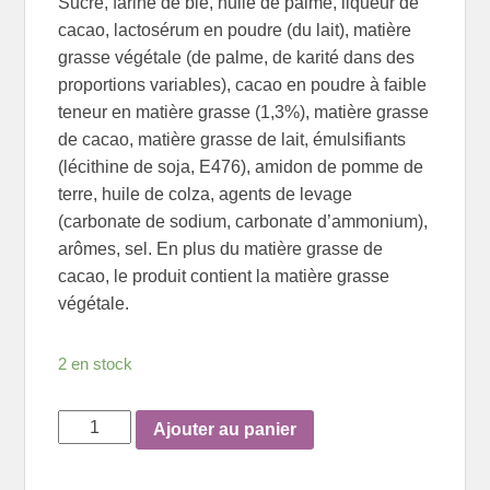
Sucre, farine de blé, huile de palme, liqueur de
cacao, lactosérum en poudre (du lait), matière
grasse végétale (de palme, de karité dans des
proportions variables), cacao en poudre à faible
teneur en matière grasse (1,3%), matière grasse
de cacao, matière grasse de lait, émulsifiants
(lécithine de soja, E476), amidon de pomme de
terre, huile de colza, agents de levage
(carbonate de sodium, carbonate d’ammonium),
arômes, sel. En plus du matière grasse de
cacao, le produit contient la matière grasse
végétale.
2 en stock
quantité
Ajouter au panier
de
Boîte