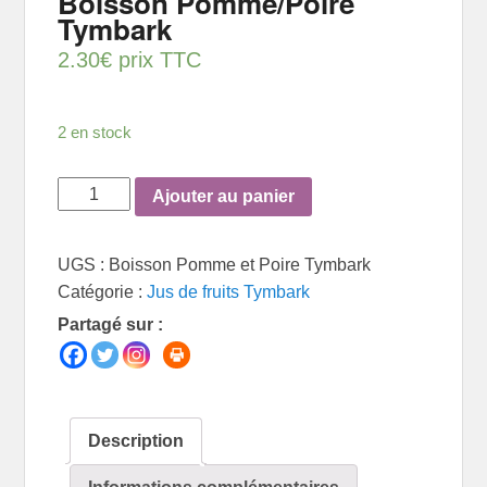
Boisson Pomme/Poire
Tymbark
2.30
€
prix TTC
2 en stock
quantité
Ajouter au panier
de
Boisson
UGS :
Boisson Pomme et Poire Tymbark
Pomme/Poire
Catégorie :
Jus de fruits Tymbark
Tymbark
Partagé sur :
Description