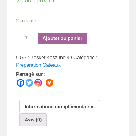
25.00
€
prix TTC
2 en stock
quantité
Ajouter au panier
de
Basket
UGS :
Basket Kaszube 43
Catégorie :
Kaszube
Préparation Gâteaux
43
Partagé sur :
Informations complémentaires
Avis (0)