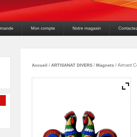
mande
Mon compte
Notre magasin
Contacte
Accueil
/
ARTISANAT DIVERS
/
Magnets
/ Aimant C