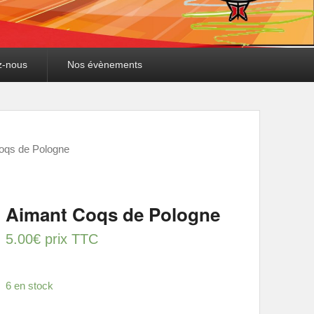
z-nous
Nos évènements
oqs de Pologne
Aimant Coqs de Pologne
5.00
€
prix TTC
6 en stock