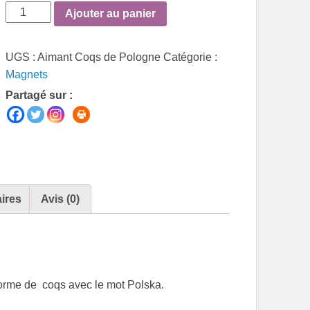
quantité
Ajouter au panier
de
Aimant
UGS :
Aimant Coqs de Pologne
Catégorie :
Coqs
Magnets
de
Partagé sur :
Pologne
ires
Avis (0)
orme de coqs avec le mot Polska.