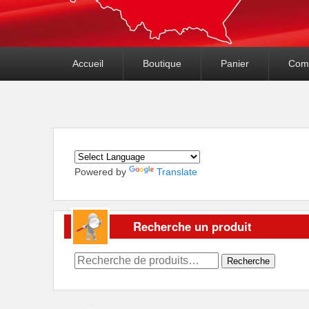
Premier
Accueil
Boutique
Panier
Com
menu
Powered by
Translate
Recherche un produit
Recherche
Recherche
pour :